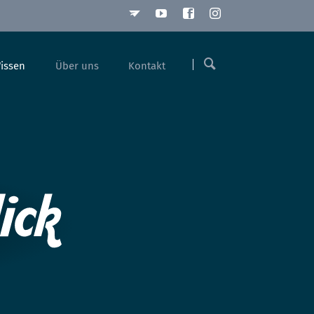
Navigation
überspringen
issen
Über uns
Kontakt
Referenzen
Hotline
Zertifizierungen
Historie
Online-Lösungen
Stellenangebote
Monitoring / Patch Management
Ausbildung
Cloud-Server
Duales Studium
IP-Telefonie
Digitale Zeiterfassung