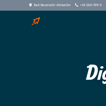
Bad Neuenahr-Ahrweiler
+49 2641 909-0
Die Werkzeuge für den digitalen An
Hardware
Software
WLAN / WiFi
Dokumenten-Manageme
Terminalserver
RechnungsManager
Notebook
VPN - Virtuelles Netzwe
Monitor
CRM - Kundendaten pfl
Thin Client
PC