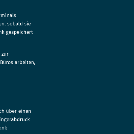
rminals
n, sobald sie
nk gespeichert
 zur
Büros arbeiten,
ich über einen
Fingerabdruck
bank