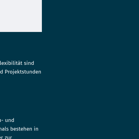
exibilität sind
nd Projektstunden
n- und
nals bestehen in
r zur