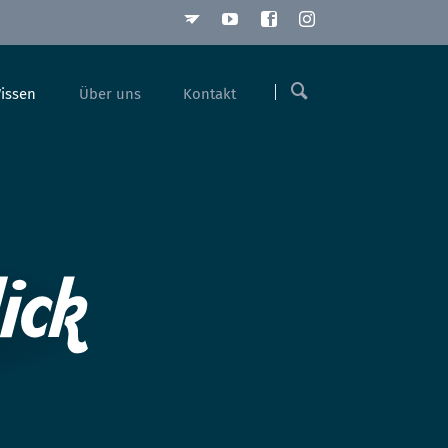
Navigation
überspringen
issen
Über uns
Kontakt
Referenzen
Hotline
Zertifizierungen
Historie
Online-Lösungen
Stellenangebote
Monitoring / Patch Management
Ausbildung
Cloud-Server
Duales Studium
IP-Telefonie
Digitale Zeiterfassung