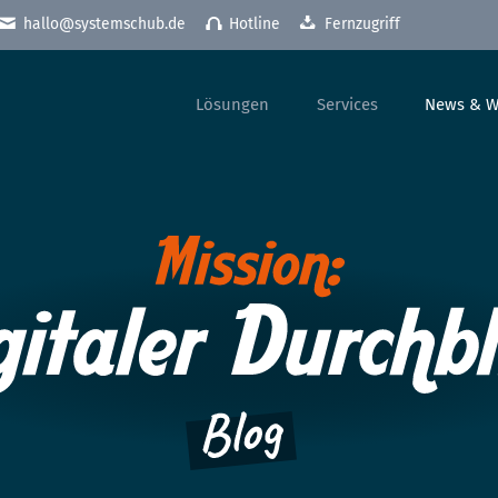
hallo@systemschub.de
Hotline
Fernzugriff
Lösungen
Services
News & W
Vor-Ort-Service
Blog
trieb:
Consulting
News
Microsoft Support
IT-Sicherheit
Awareness Training
nt-System
NIS-2 Standortbestimmung
Weiterbildung
Schwachstellenmonitoring
rk
Systemschutz-Pakete
egen
Anti-Spam
Antivirus
Elektronische Schließsysteme