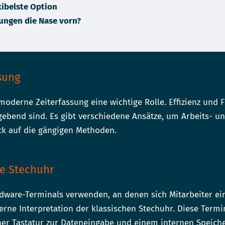
xibelste Option
ungen die Nase vorn?
sung
moderne Zeiterfassung eine wichtige Rolle. Effizienz und Fl
ggebend sind. Es gibt verschiedene Ansätze, um Arbeits- u
ick auf die gängigen Methoden.
e Stechuhr
dware-Terminals verwenden, an denen sich Mitarbeiter ei
rne Interpretation der klassischen Stechuhr. Diese Termi
er Tastatur zur Dateneingabe und einem internen Speiche