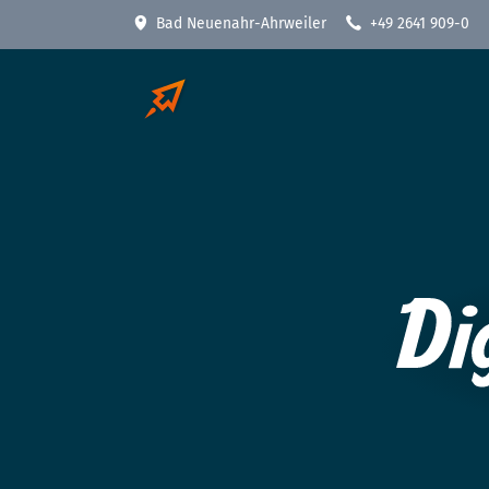
Bad Neuenahr-Ahrweiler
+49 2641 909-0
Die Werkzeuge für den digitalen An
Hardware
Software
WLAN / WiFi
Dokumenten-Manageme
Terminalserver
RechnungsManager
Notebook
VPN - Virtuelles Netzwe
Monitor
CRM - Kundendaten pfl
Thin Client
PC