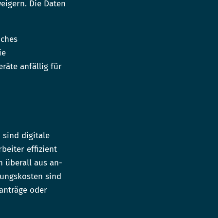
weigern. Die Daten
iches
ie
räte anfällig für
sind digitale
beiter effizient
 überall aus an-
rungskosten sind
santräge oder