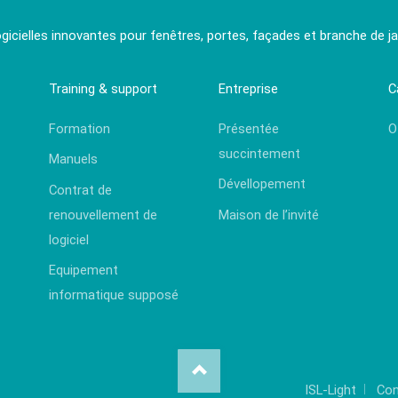
ogicielles innovantes pour fenêtres, portes, façades et branche de jar
Training & support
Entreprise
C
Formation
Présentée
O
succintement
Manuels
Dévellopement
Contrat de
renouvellement de
Maison de l’invité
logiciel
Equipement
informatique supposé
ISL-Light
Con