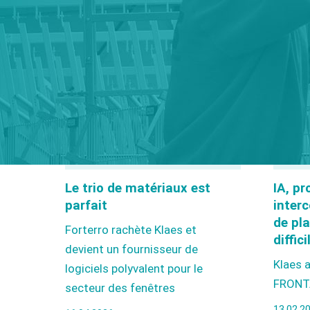
CAM 
Le trio de matériaux est
IA, p
parfait
interc
de pla
Forterro rachète Klaes et
diffici
devient un fournisseur de
Klaes 
logiciels polyvalent pour le
FRONT
secteur des fenêtres
13.02.2