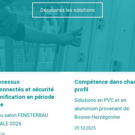
3D
Découvrez les solutions
rocessus
Compétence dans cha
onnectés et sécurité
profil
nification en période
Solutions en PVC et en
le
aluminium provenant de
au salon FENSTERBAU
Bosnie-Herzégovine
ALE 2026
29.10.2025
026