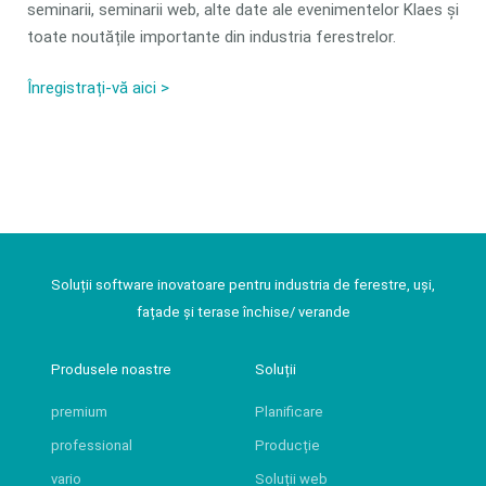
seminarii, seminarii web, alte date ale evenimentelor Klaes și
toate noutățile importante din industria ferestrelor.
Înregistrați-vă aici >
Soluții software inovatoare pentru industria de ferestre, uși,
fațade și terase închise/ verande
Produsele noastre
Soluții
premium
Planificare
professional
Producție
vario
Soluții web