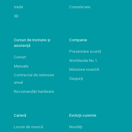
trade
Comunicare
3D
Cursuri de Instruire și
Companie
asistență
Prezentare scurtă
Cursuri
Worldwide No.1
Manuale
Misiunea noastră
Contractul de reînnoire
Oaspeți
anual
Recomandări hardware
Carieră
Evoluții curente
Locuri de muncă
Noutăți