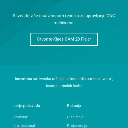
Saznajte više o savršenom rešenju za upravljanje CNC
mašinama.
Otvorite Klaes CAM 2D Flajer
Inovativna softverska rešenja za industriju prozora-, vrata-,
fasada- i zimkih bašta
Linije proizvoda
Rešenja
premium
Planiranje
professional
Proizvodnja