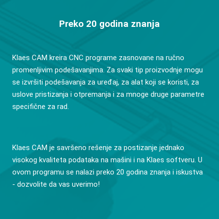
Preko 20 godina znanja
Klaes CAM kreira CNC programe zasnovane na ručno
promenljivim podešavanjima. Za svaki tip proizvodnje mogu
se izvršiti podešavanja za uređaj, za alat koji se koristi, za
uslove pristizanja i otpremanja i za mnoge druge parametre
specifične za rad.
Klaes CAM je savršeno rešenje za postizanje jednako
visokog kvaliteta podataka na mašini i na Klaes softveru. U
ovom programu se nalazi preko 20 godina znanja i iskustva
- dozvolite da vas uverimo!