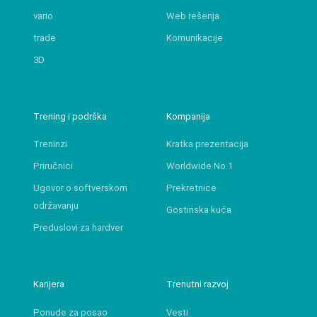
vario
Web rešenja
trade
Komunikacije
3D
Trening i podrška
Kompanija
Treninzi
Kratka prezentacija
Priručnici
Worldwide No.1
Ugovor o softverskom
Prekretnice
održavanju
Gostinska kuća
Preduslovi za hardver
Karijera
Trenutni razvoj
Ponude za posao
Vesti