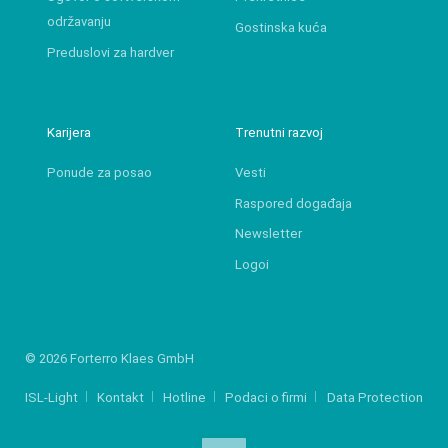
održavanju
Gostinska kuća
Preduslovi za hardver
Karijera
Trenutni razvoj
Ponude za posao
Vesti
Raspored događaja
Newsletter
Logoi
© 2026 Forterro Klaes GmbH
ISL-Light
Kontakt
Hotline
Podaci o firmi
Data Protection