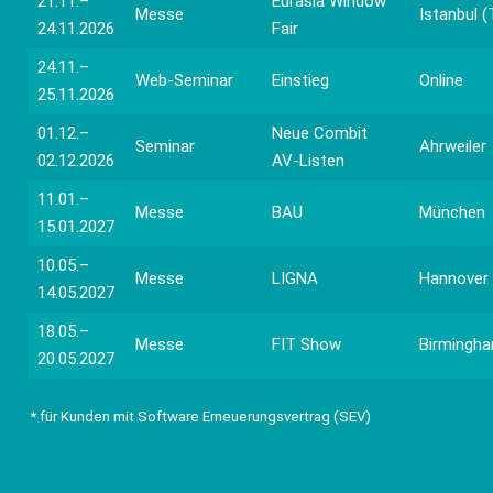
21.11.–
Eurasia Window
Messe
Istanbul (
24.11.2026
Fair
24.11.–
Web-Seminar
Einstieg
Online
25.11.2026
01.12.–
Neue Combit
Seminar
Ahrweiler
02.12.2026
AV-Listen
11.01.–
Messe
BAU
München
15.01.2027
10.05.–
Messe
LIGNA
Hannover
14.05.2027
18.05.–
Messe
FIT Show
Birmingha
20.05.2027
* für Kunden mit
Software Erneuerungsvertrag
(SEV)