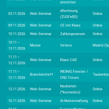
einrichten
xRechnung
05.11.2026
Web-Seminar
Online
(ZUGFeRD)
09.11.2026
Web-Seminar
CE mit Klaes
Online
10.11.2026
Web-Seminar
Zahlungswesen
Online
10.11.–
Messe
Veteco
Madrid (S
13.11.2026
11.11.–
Web-Seminar
Klaes CAD
Online
12.11.2026
11.11.–
WEINIG Fenster /
Branchentreff
Tauberbi
12.11.2026
CNC Forum
Neuheiten
12.11.2026
Web-Seminar
Online
(*kostenlos)
16.11.2026
Web-Seminar
Artikelverwaltung
Online